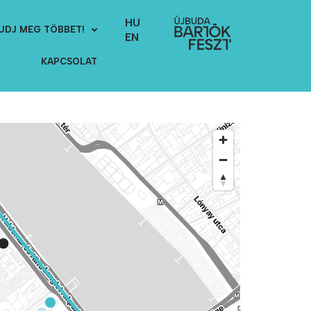
HU
UDJ MEG TÖBBET!
EN
KAPCSOLAT