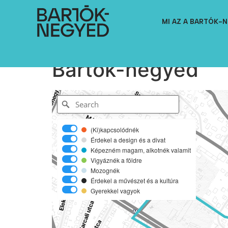
MI AZ A BARTÓK-
Bartók-negyed
(Ki)kapcsolódnék
Érdekel a design és a divat
Képezném magam, alkotnék valamit
Vigyáznék a földre
Mozognék
Érdekel a művészet és a kultúra
Gyerekkel vagyok