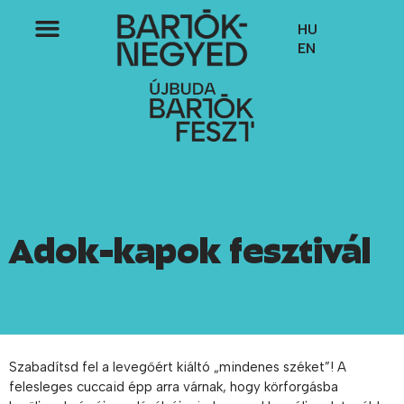
HU
EN
Adok-kapok fesztivál
Szabadítsd fel a levegőért kiáltó „mindenes széket”! A
felesleges cuccaid épp arra várnak, hogy körforgásba