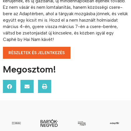
kerüljenek, és új gazdánál, új mindennapokban éljenek tovább.
Ez nem vásár és nem lomtalanítás, hanem közösségi csere-
bere az Adaptérben, ahol a tárgyak mozgásba jönnek, és velük
együtt egy kicsit mi is. Hozd el a nem használt holmiaidat
március 4-én, gyere vissza március 7-én a csere-berére,
váltsd be zsetonjaidat új kincsekre, és közben igyál egy
Caphé by Hai Nam kávét!
RÉSZLETEK ÉS JELENTKEZÉS
Megosztom!