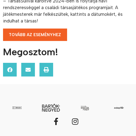
– TársasSulival karöltve 2024-ben is folytatja havi
rendszerességgel a családi társasjátékos programjait. A
játékmesterek már felkészültek, kattints a dátumokért, és
indulhat a társas!
TOVÁBB AZ ESEMÉNYHEZ
Megosztom!