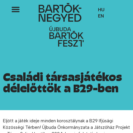
HU
EN
Családi társasjátékos
délelőttök a B29-ben
Eljött a játék ideje minden korosztálynak a B29 Ifjúsági
Közösségi Térben! Újbuda Önkormányzata a Játszóház Projekt