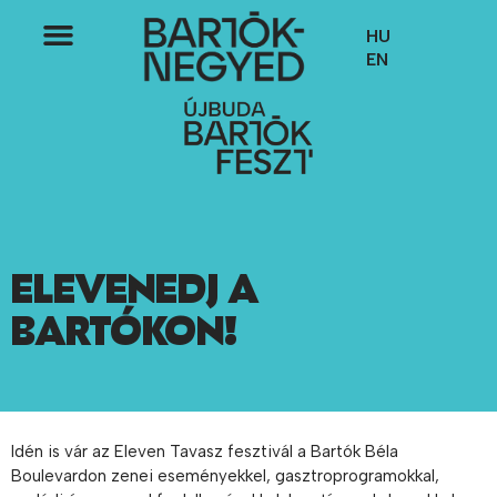
HU
EN
ELEVENEDJ A
BARTÓKON!
Idén is vár az Eleven Tavasz fesztivál a Bartók Béla
Boulevardon zenei eseményekkel, gasztroprogramokkal,