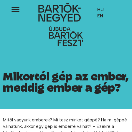
HU
EN
Mikortól gép az ember,
meddig ember a gép?
Mitől vagyunk emberek? Mi tesz minket géppé? Ha mi géppé
válhatunk, akkor egy gép is emberré válhat? – Ezekre a