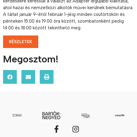
kérdésekre keressük a választ az Adaptér legújabb kiállítása,
ahol hazai és nemzetközi alkotók művei kerülnek bemutatásra.
A tárlat január 9-étől február 1-jéig minden csütörtökön és
pénteken 15:00 és 19:00 óra között, szombatonként pedig
14:00 és 18:00 között tekinthető meg.
RÉSZLETEK
Megosztom!