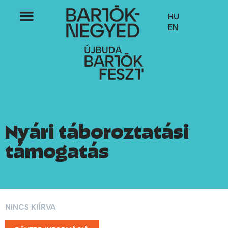
HU
EN
Nyári táboroztatási
támogatás
NINCS KIÍRVA