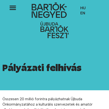
HU
EN
Pályázati felhívás
Összesen 20 millió forintra pályázhatnak Újbuda
Önkormányzatához a kulturális szervezetek és amatőr