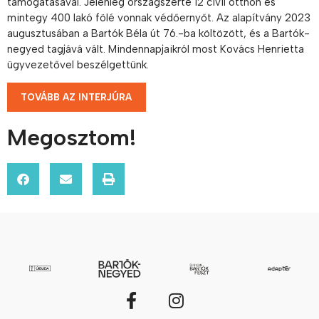
támogatásával. Jelenleg országszerte 12 civil otthon és
mintegy 400 lakó fölé vonnak védőernyőt. Az alapítvány 2023
augusztusában a Bartók Béla út 76.-ba költözött, és a Bartók-
negyed tagjává vált. Mindennapjaikról most Kovács Henrietta
ügyvezetővel beszélgettünk.
TOVÁBB AZ INTERJÚRA
Megosztom!