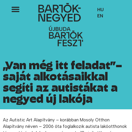
HU
EN
„Van még itt feladat”–
saját alkotásaikkal
segíti az autistákat a
negyed új lakója
Az Autistic Art Alapítvány – korábban Mosoly Otthon
Alapítvány néven – 2006 óta foglalkozik autista lakóotthonok