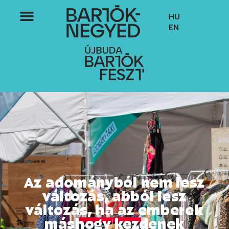
HU
EN
Az adományból nem lesz
változás, abból lesz
változás, ha az emberek
máshogy kezdenek