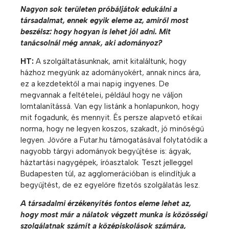
Nagyon sok területen próbáljátok edukálni a
társadalmat, ennek egyik eleme az, amiről most
beszélsz: hogy hogyan is lehet jól adni. Mit
tanácsolnál még annak, aki adományoz?
HT:
A szolgáltatásunknak, amit kitaláltunk, hogy
házhoz megyünk az adományokért, annak nincs ára,
ez a kezdetektől a mai napig ingyenes. De
megvannak a feltételei, például hogy ne váljon
lomtalanítássá. Van egy listánk a honlapunkon, hogy
mit fogadunk, és mennyit. És persze alapvető etikai
norma, hogy ne legyen koszos, szakadt, jó minőségű
legyen. Jövőre a Futar.hu támogatásával folytatódik a
nagyobb tárgyi adományok begyűjtése is: ágyak,
háztartási nagygépek, íróasztalok. Teszt jelleggel
Budapesten túl, az agglomerációban is elindítjuk a
begyűjtést, de ez egyelőre fizetős szolgálatás lesz.
A társadalmi érzékenyítés fontos eleme lehet az,
hogy most már a nálatok végzett munka is közösségi
szolgálatnak számít a középiskolások számára,