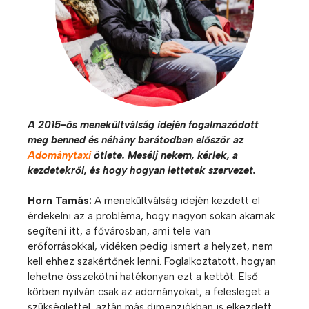
A 2015-ös menekültválság idején fogalmazódott
meg benned és néhány barátodban először az
Adománytaxi
ötlete. Mesélj nekem, kérlek, a
kezdetekről, és hogy hogyan lettetek szervezet.
Horn Tamás:
A menekültválság idején kezdett el
érdekelni az a probléma, hogy nagyon sokan akarnak
segíteni itt, a fővárosban, ami tele van
erőforrásokkal, vidéken pedig ismert a helyzet, nem
kell ehhez szakértőnek lenni. Foglalkoztatott, hogyan
lehetne összekötni hatékonyan ezt a kettőt. Első
körben nyilván csak az adományokat, a felesleget a
szükséglettel, aztán más dimenziókban is elkezdett