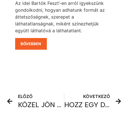
Az idei Bartók Feszt’-en arról igyekszünk
gondolkodni, hogyan adhatunk formát az
áttetszőségnek, szerepet a
láthatatlanságnak, miként színezhetjük
együtt láthatóvá a láthatatlant.
BŐVEBBEN
ELŐZŐ
KÖVETKEZŐ
KÖZEL JÖN A DUNA
HOZZ EGY DOBOZ ÜNNEPET!