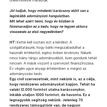
önkénteseink maradtak.
Jól tudjuk, hogy mindenki karácsony előtt van a
leginkább adományozó hangulatban.
Mit lehet azért tenni, hogy év közben is
fönnmaradjon ez a kedv, hogy ne legyen akkora
visszaesés az első negyedévben?
HT:
Ketté kell osztani ezt a kérdést. A
szolgáltatásunk, hogy bárki megszabadulhat a
használt értékeitől, egész évben érvényes. Nálunk
nincs hiány tárgyi adományokból, ilyen gondunk tehát
nincsen. A másik viszont a szervezet finanszírozása.
Év végén ugye anyagi értelemben is megnő az
adományozási kedv.
Egy civil szervezetnek, mint nekünk is, az a célja,
hogy rendszeres adományokat kapjon. Tehát ha
valaki 12.000 forintot utalna karácsonykor,
inkább utaljon 1000 forintot, de havonta. Ez a
legnagyobb segítség nekünk. Jelenleg 70
rendszeres támogatónk van, de nagyon