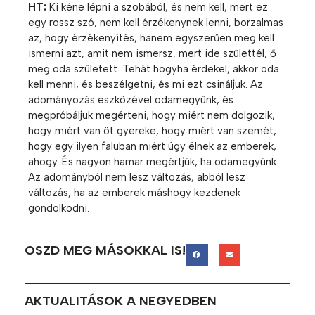
HT:
Ki kéne lépni a szobából, és nem kell, mert ez
egy rossz szó, nem kell érzékenynek lenni, borzalmas
az, hogy érzékenyítés, hanem egyszerűen meg kell
ismerni azt, amit nem ismersz, mert ide születtél, ő
meg oda született. Tehát hogyha érdekel, akkor oda
kell menni, és beszélgetni, és mi ezt csináljuk. Az
adományozás eszközével odamegyünk, és
megpróbáljuk megérteni, hogy miért nem dolgozik,
hogy miért van öt gyereke, hogy miért van szemét,
hogy egy ilyen faluban miért úgy élnek az emberek,
ahogy. És nagyon hamar megértjük, ha odamegyünk.
Az adományból nem lesz változás, abból lesz
változás, ha az emberek máshogy kezdenek
gondolkodni.
OSZD MEG MÁSOKKAL IS!
AKTUALITÁSOK A NEGYEDBEN