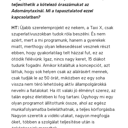
teljesíthetik a kötelező óraszámukat az
Adománytaxinál. Mi a tapasztalatod ezzel
kapcsolatban?
HT:
Újabb szerelemprojekt ez nekem, a Taxi X, csak
szuperlatívuszokban tudok róla beszélni. És nem
azért, mert a mi programunk, hanem a gyerekek
miatt, merthogy olyan lelkesedéssel vesznek részt
ebben, hogy gyakorlatilag telt házzal fut, ez az
ötödik félévünk. Igaz, nincs nagy keret, 15 diákot
tudunk fogadni. Amikor kitaláltuk a koncepciót, azt
láttuk, hogy sok helyen csak az aláírásért mennek,
csak tudják le az 50 órát, miközben ez egy soha
vissza nem térő lehetőség aktív állampolgárokká
nevelni a fiatalokat. Ha itt valaki jó élményt szerez, az
talán egész életében ki fog tartani. Úgyhogy mi egy
olyan programot állítottunk össze, ahol az egész
munkafolyamatba beleláthatnak, a teljes körforgásba.
Nagyon szeretik a vidéki utakat, nagyon megfogja
őket, többen a szolgálat teljesítése után is