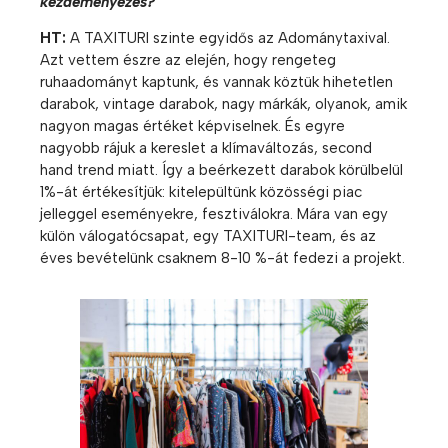
kezdeményezés?
HT:
A TAXITURI szinte egyidős az Adománytaxival.
Azt vettem észre az elején, hogy rengeteg
ruhaadományt kaptunk, és vannak köztük hihetetlen
darabok, vintage darabok, nagy márkák, olyanok, amik
nagyon magas értéket képviselnek. És egyre
nagyobb rájuk a kereslet a klímaváltozás, second
hand trend miatt. Így a beérkezett darabok körülbelül
1%-át értékesítjük: kitelepültünk közösségi piac
jelleggel eseményekre, fesztiválokra. Mára van egy
külön válogatócsapat, egy TAXITURI-team, és az
éves bevételünk csaknem 8-10 %-át fedezi a projekt.