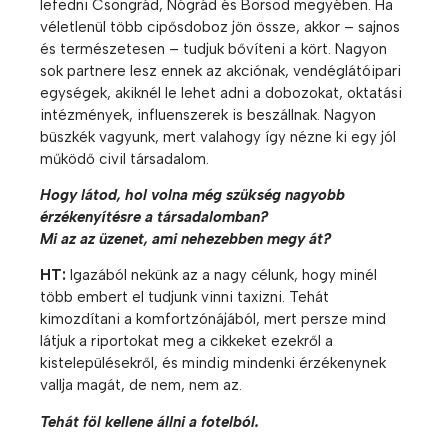
lefedni Csongrád, Nógrád és Borsod megyében. Ha
véletlenül több cipősdoboz jön össze, akkor – sajnos
és természetesen – tudjuk bővíteni a kört. Nagyon
sok partnere lesz ennek az akciónak, vendéglátóipari
egységek, akiknél le lehet adni a dobozokat, oktatási
intézmények, influenszerek is beszállnak. Nagyon
büszkék vagyunk, mert valahogy így nézne ki egy jól
működő civil társadalom.
Hogy látod, hol volna még szükség nagyobb
érzékenyítésre a társadalomban?
Mi az az üzenet, ami nehezebben megy át?
HT:
Igazából nekünk az a nagy célunk, hogy minél
több embert el tudjunk vinni taxizni. Tehát
kimozdítani a komfortzónájából, mert persze mind
látjuk a riportokat meg a cikkeket ezekről a
kistelepülésekről, és mindig mindenki érzékenynek
vallja magát, de nem, nem az.
Tehát föl kellene állni a fotelból.