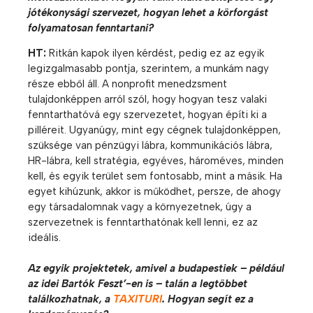
jótékonysági szervezet, hogyan lehet a körforgást
folyamatosan fenntartani?
HT:
Ritkán kapok ilyen kérdést, pedig ez az egyik
legizgalmasabb pontja, szerintem, a munkám nagy
része ebből áll. A nonprofit menedzsment
tulajdonképpen arról szól, hogy hogyan tesz valaki
fenntarthatóvá egy szervezetet, hogyan építi ki a
pilléreit. Ugyanúgy, mint egy cégnek tulajdonképpen,
szüksége van pénzügyi lábra, kommunikációs lábra,
HR-lábra, kell stratégia, egyéves, hároméves, minden
kell, és egyik terület sem fontosabb, mint a másik. Ha
egyet kihúzunk, akkor is működhet, persze, de ahogy
egy társadalomnak vagy a környezetnek, úgy a
szervezetnek is fenntarthatónak kell lenni, ez az
ideális.
Az egyik projektetek, amivel a budapestiek – például
az idei Bartók Feszt’-en is – talán a legtöbbet
találkozhatnak, a
TAXITURI
. Hogyan segít ez a