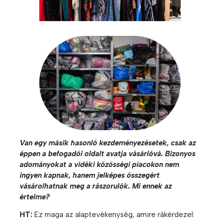
Van egy másik hasonló kezdeményezésetek, csak az
éppen a befogadói oldalt avatja vásárlóvá. Bizonyos
adományokat a vidéki közösségi piacokon nem
ingyen kapnak, hanem jelképes összegért
vásárolhatnak meg a rászorulók. Mi ennek az
értelme?
HT:
Ez maga az alaptevékenység, amire rákérdezel: