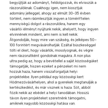
begyűjtjük az adományt, feldolgozzuk, és elvisszük a
rászorulóknak. Csakhogy igen, nem kiosztjuk
adomány jelleggel, ahogy az elmúlt 30-35 évben
történt, nem ráömlesztjük ingyen a töménYtelen
mennyiségű dolgot a rászorulókra, hanem egy
vásárlói élményt nyújtunk nekik, ahelyett, hogy ingyen
elvinnének mindent, ami nem is kell nekik.
Átgondolják, hogy mire van szükség, és jelképes 50–
100 forintért megvásárolhatják. Ezáltal büszkeséggel
tölti el őket, hogy vásárlók, mosolyognak, és végre
nem rászorultként gondolnak magukra. A non plus
ultra pedig az, hogy a bevétellel a saját közösségüket
támogatják, hiszen ezeket a pénzeket mi nem
hozzuk haza, hanem visszaforgatjuk helyi
projektekbe. Ilyen például egy közösségi kert
Hódmezővásárhelyen, ahol a gyerekek megtanulják a
kertészkedést, és már visznek is haza. Sőt, abból
főzik nekik az ebédet a helyi tanodában. Hosszú
távon ilyen projekteket szeretnénk támogatni,
amiknek nagyobb közösségi hatása van.