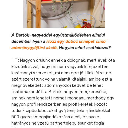
A Bartók-negyeddel együttműködésben elindul
december 1-jén a
Hozz egy doboz ünnepet című
adománygyűjtési akció.
Hogyan lehet csatlakozni?
HT:
Nagyon örülünk ennek a dolognak, mert évek óta
küzdünk azzal, hogy mi nem vagyunk kifejezetten
karácsonyi szervezet, mi nem erre jöttünk létre, de
azért szerettünk volna valamit kitalálni, amibe ezt a
megnövekedett adományozói kedvet be lehet
csatornázni. Jött a Bartók-negyed megkeresése,
aminek nem lehetett nemet mondani, merthogy egy
nagyon profi rendszerben és profi keretek között
tudunk cipősdobozokat gyűjteni, tele ajándékokkal.
500 gyerek megajándékozása a cél, ez nyolc
hátrányos helyzetű partnertelepülésünket fogja