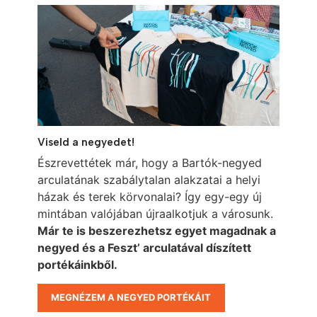
Viseld a negyedet!
Észrevettétek már, hogy a Bartók-negyed
arculatának szabálytalan alakzatai a helyi
házak és terek körvonalai? Így egy-egy új
mintában valójában újraalkotjuk a városunk.
Már te is beszerezhetsz egyet magadnak a
negyed és a Feszt’ arculatával díszített
portékáinkből.
MEGNÉZEM A NEGYED PORTÉKÁIT