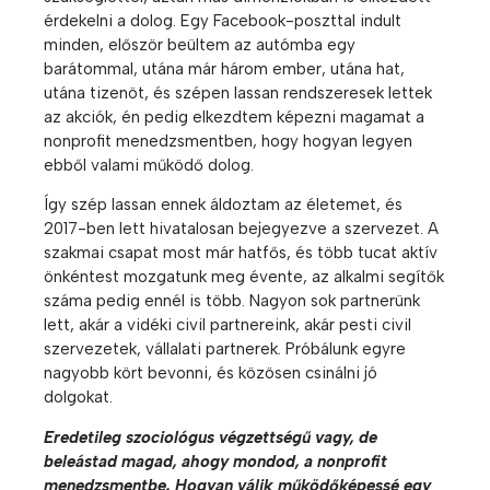
érdekelni a dolog. Egy Facebook-poszttal indult
minden, először beültem az autómba egy
barátommal, utána már három ember, utána hat,
utána tizenöt, és szépen lassan rendszeresek lettek
az akciók, én pedig elkezdtem képezni magamat a
nonprofit menedzsmentben, hogy hogyan legyen
ebből valami működő dolog.
Így szép lassan ennek áldoztam az életemet, és
2017-ben lett hivatalosan bejegyezve a szervezet. A
szakmai csapat most már hatfős, és több tucat aktív
önkéntest mozgatunk meg évente, az alkalmi segítők
száma pedig ennél is több. Nagyon sok partnerünk
lett, akár a vidéki civil partnereink, akár pesti civil
szervezetek, vállalati partnerek. Próbálunk egyre
nagyobb kört bevonni, és közösen csinálni jó
dolgokat.
Eredetileg szociológus végzettségű vagy, de
beleástad magad, ahogy mondod, a nonprofit
menedzsmentbe. Hogyan válik működőképessé egy