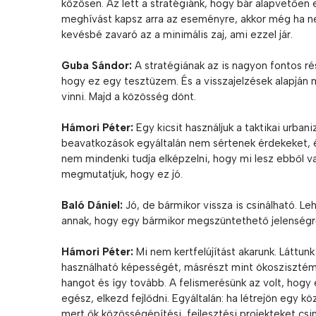
közösen. Az lett a stratégiánk, hogy bár
alapvetően 
meghívást kapsz arra az eseményre, akkor még ha ne
kevésbé zavaró az a minimális zaj, ami ezzel jár.
Guba Sándor:
A stratégiának az is nagyon fontos rés
hogy ez egy tesztüzem. És a visszajelzések alapján m
vinni. Majd a közösség dönt.
Hámori Péter:
Egy kicsit használjuk a taktikai urba
beavatkozások egyáltalán nem sértenek érdekeket, 
nem mindenki tudja elképzelni, hogy mi lesz ebből va
megmutatjuk, hogy ez jó.
Baló Dániel:
Jó, de bármikor vissza is csinálható. L
annak, hogy egy bármikor megszüntethető jelenségrő
Hámori Péter:
Mi nem kertfelújítást akarunk. Láttunk
használható képességét, másrészt mint ökoszisztéma
hangot és így tovább. A felismerésünk az volt, hogy e
egész, elkezd fejlődni. Egyáltalán: ha létrejön egy k
mert ők közösségépítési, fejlesztési projekteket csin