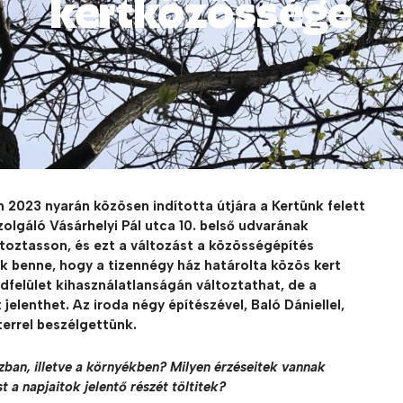
kertközössége
 2023 nyarán közösen indította útjára a Kertünk felett
olgáló Vásárhelyi Pál utca 10. belső udvarának
toztasson, és ezt a változást a közösségépítés
ak benne, hogy a tizennégy ház határolta közös kert
dfelület kihasználatlanságán változtathat, de a
lenthet. Az iroda négy építészével, Baló Dániellel,
errel beszélgettünk.
ban, illetve a környékben? Milyen érzéseitek vannak
 a napjaitok jelentő részét töltitek?