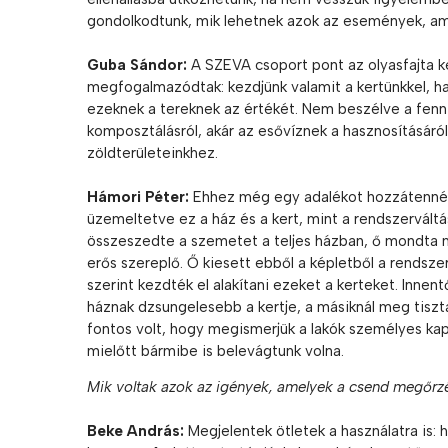
gondolkodtunk, mik lehetnek azok az események, ami
Guba Sándor:
A SZEVA csoport pont az olyasfajta 
megfogalmazódtak: kezdjünk valamit a kertünkkel, ha 
ezeknek a tereknek az értékét. Nem beszélve a fennt
komposztálásról, akár az esővíznek a hasznosításáró
zöldterületeinkhez.
Hámori Péter:
Ehhez még egy adalékot hozzátennék.
üzemeltetve ez a ház és a kert, mint a rendszerváltás
összeszedte a szemetet a teljes házban, ő mondta me
erős szereplő. Ő kiesett ebből a képletből a rendszer
szerint kezdték el alakítani ezeket a kerteket. Innen
háznak dzsungelesebb a kertje, a másiknál meg tiszt
fontos volt, hogy megismerjük a lakók személyes kapc
mielőtt bármibe is belevágtunk volna.
Mik voltak azok az igények, amelyek a csend megőrzé
Beke András:
Megjelentek ötletek a használatra is: 