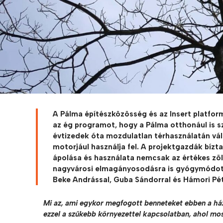
A Pálma építészközösség és az Insert platform
az ég programot, hogy a Pálma otthonául is sz
évtizedek óta mozdulatlan térhasználatán vál
motorjául használja fel. A projektgazdák bízt
ápolása és használata nemcsak az értékes zöl
nagyvárosi elmagányosodásra is gyógymódot je
Beke Andrással, Guba Sándorral és Hámori Pét
Mi az, ami egykor megfogott benneteket ebben a ház
ezzel a szűkebb környezettel kapcsolatban, ahol most