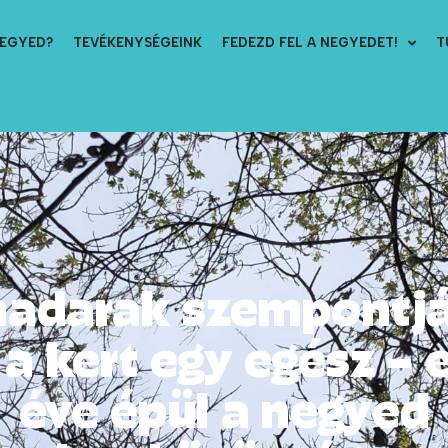
NEGYED?
TEVÉKENYSÉGEINK
FEDEZD FEL A NEGYEDET!
T
adarak szempontj
 a kert egy egész – 
éve épül a negyed