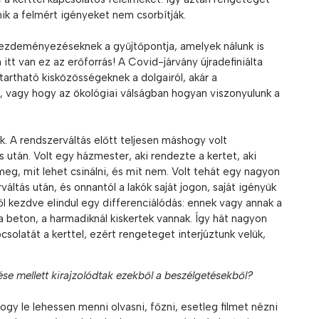
k a felmért igényeket nem csorbítják.
kezdeményezéseknek a gyűjtőpontja, amelyek nálunk is
itt van ez az erőforrás! A Covid-járvány újradefiniálta
artható kisközösségeknek a dolgairól, akár a
l, vagy hogy az ökológiai válságban hogyan viszonyulunk a
 A rendszerváltás előtt teljesen máshogy volt
 után. Volt egy házmester, aki rendezte a kertet, aki
g, mit lehet csinálni, és mit nem. Volt tehát egy nagyon
váltás után, és onnantól a lakók saját jogon, saját igényük
től kezdve elindul egy differenciálódás: ennek vagy annak a
a beton, a harmadiknál kiskertek vannak. Így hát nagyon
solatát a kerttel, ezért rengeteget interjúztunk velük,
se mellett kirajzolódtak ezekből a beszélgetésekből?
hogy le lehessen menni olvasni, főzni, esetleg filmet nézni