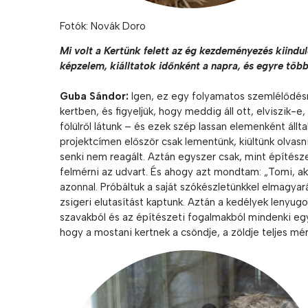
Fotók: Novák Doro
Mi volt a Kertünk felett az ég kezdeményezés kiindul
képzelem, kiálltatok időnként a napra, és egyre több
Guba Sándor:
Igen, ez egy folyamatos szemlélődés
kertben, és figyeljük, hogy meddig áll ott, elviszik-
fölülről látunk – és ezek szép lassan elemenként állt
projektcímen először csak lementünk, kiültünk olvasn
senki nem reagált. Aztán egyszer csak, mint építész
felmérni az udvart. És ahogy azt mondtam: „Tomi, akkor
azonnal. Próbáltuk a saját szókészletünkkel elmagyar
zsigeri elutasítást kaptunk. Aztán a kedélyek lenyugod
szavakból és az építészeti fogalmakból mindenki egy 
hogy a mostani kertnek a csöndje, a zöldje teljes mér