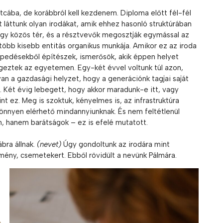
tcába, de korábbról kell kezdenem. Diploma előtt fél-fél
t láttunk olyan irodákat, amik ehhez hasonló struktúrában
gy közös tér, és a résztvevők megosztják egymással az
több kisebb entitás organikus munkája. Amikor ez az iroda
repedésekből építészek, ismerősök, akik éppen helyet
végeztek az egyetemen. Egy-két évvel voltunk túl azon,
lyan a gazdasági helyzet, hogy a generációnk tagjai saját
n. Két évig lebegett, hogy akkor maradunk-e itt, vagy
nt ez. Meg is szoktuk, kényelmes is, az infrastruktúra
könnyen elérhető mindannyiunknak. És nem feltétlenül
 hanem barátságok – ez is efelé mutatott.
ábra állnak.
(nevet)
Úgy gondoltunk az irodára mint
ény, csemetekert. Ebből rövidült a nevünk Pálmára.