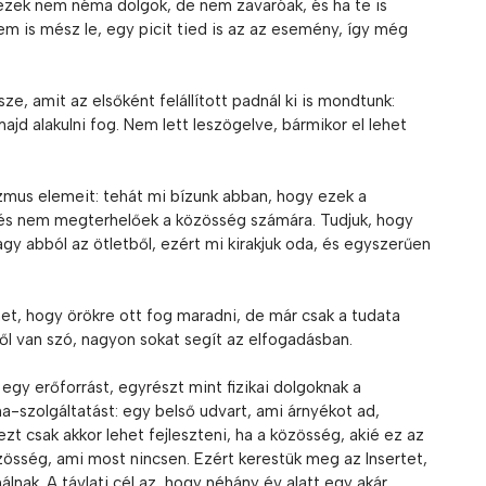
ezek nem néma dolgok, de nem zavaróak, és ha te is
m is mész le, egy picit tied is az az esemény, így még
ze, amit az elsőként felállított padnál ki is mondtunk:
ajd alakulni fog. Nem lett leszögelve, bármikor el lehet
nizmus elemeit: tehát mi bízunk abban, hogy ezek a
és nem megterhelőek a közösség számára. Tudjuk, hogy
gy abból az ötletből, ezért mi kirakjuk oda, és egyszerűen
ehet, hogy örökre ott fog maradni, de már csak a tudata
l van szó, nagyon sokat segít az elfogadásban.
 egy erőforrást, egyrészt mint fizikai dolgoknak a
-szolgáltatást: egy belső udvart, ami árnyékot ad,
zt csak akkor lehet fejleszteni, ha a közösség, akié ez az
özösség, ami most nincsen. Ezért kerestük meg az Insertet,
álnak. A távlati cél az, hogy néhány év alatt egy akár