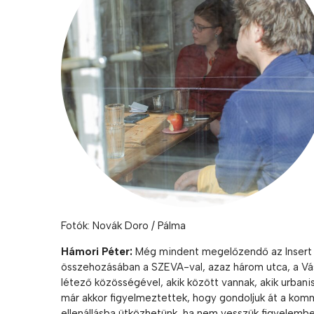
Fotók: Novák Doro / Pálma
Hámori Péter:
Még mindent megelőzendő az Insert [in
összehozásában a SZEVA-val, azaz három utca, a Vás
létező közösségével, akik között vannak, akik urbani
már akkor figyelmeztettek, hogy gondoljuk át a kom
ellenállásba ütközhetünk, ha nem vesszük figyelembe