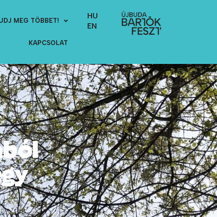
HU
UDJ MEG TÖBBET!
EN
KAPCSOLAT
ából
egy