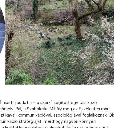
sert.ujbuda.hu – a szerk.] segített egy találkozó
árhelyi Pál, a Szabolcska Mihály meg az Eszék utca már
sztikával, kommunikációval, szociológiával foglalkoznak. Ők
munikáció stratégiáját, merthogy nagyon könnyen
 a kerttel kapcsolatos félelmeket. Így aztán rengeteget