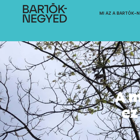
MI AZ A BARTÓK-
A m
ez