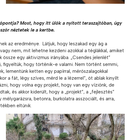
ópontja? Most, hogy itt ülök a nyitott teraszajtóban, úgy
ször néztetek le a kertbe.
nek az eredménye. Látjuk, hogy leszakad egy ág a
e, vagy nem, mit lehetne kezdeni azokkal a téglákkal, amiket
ak össze egy aktivizmus irányába. „Csendes jelenlét”
i, figyeltük, hogy történik-e valami. Nem történt semmi,
ek, lementünk ketten egy papírral, mérőszalagokkal
 a fát, légy szíves, mérd le a lézerrel”, öt ablak kinyílt
ázni, hogy volna egy projekt, hogy van egy víziónk, de
tak, és akkor kiderült, hogy a „projekt”, a „fejlesztés”
mélygarázsra, betonra, burkolatra asszociált, és arra,
tékben eltűnik.