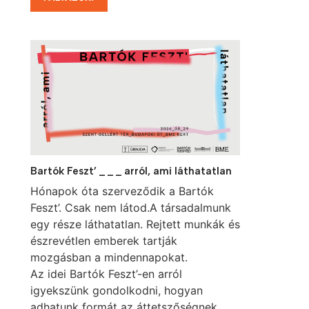
Bartók Feszt’ _ _ _ arról, ami láthatatlan
Hónapok óta szerveződik a Bartók
Feszt’. Csak nem látod.A társadalmunk
egy része láthatatlan. Rejtett munkák és
észrevétlen emberek tartják
mozgásban a mindennapokat.
Az idei Bartók Feszt’-en arról
igyekszünk gondolkodni, hogyan
adhatunk formát az áttetszőségnek,