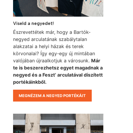
Viseld a negyedet!
Észrevettétek már, hogy a Bartók-
negyed arculatának szabálytalan
alakzatai a helyi házak és terek
körvonalai? Így egy-egy új mintában
valójában újraalkotjuk a városunk.
Már
te is beszerezhetsz egyet magadnak a
negyed és a Feszt’ arculatával díszített
portékáinkből.
MEGNÉZEM A NEGYED PORTÉKÁIT