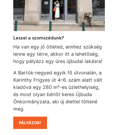
Leszel a szomszédunk?
Ha van egy jó ötleted, amihez szükség
lenne egy térre, akkor itt a lehetőség,
hogy pályázz egy üres újbudai lakásra!
A Bartók-negyed egyik fő útvonalán, a
Karinthy Frigyes út 4–6. szám alatt vált
kiadóvá egy 280 m²-es üzlethelyiség,
és most olyan bérlőt keres Újbuda
Önkormányzata, aki új élettel töltené
meg.
PÁLYÁZOK!