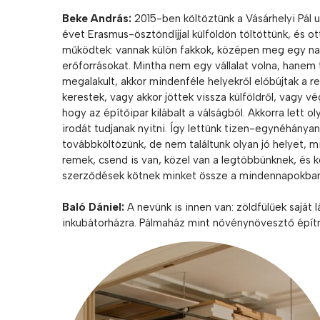
Beke András:
2015-ben költöztünk a Vásárhelyi Pál u
évet Erasmus-ösztöndíjjal külföldön töltöttünk, és ot
működtek: vannak külön fakkok, középen meg egy na
erőforrásokat. Mintha nem egy vállalat volna, hanem 
megalakult, akkor mindenféle helyekről előbújtak a 
kerestek, vagy akkor jöttek vissza külföldről, vagy 
hogy az építőipar kilábalt a válságból. Akkorra lett o
irodát tudjanak nyitni. Így lettünk tizen-egynéhánya
továbbköltözünk, de nem találtunk olyan jó helyet, mi
remek, csend is van, közel van a legtöbbünknek, és 
szerződések kötnek minket össze a mindennapokban,
Baló Dániel:
A nevünk is innen van: zöldfülűek saját l
inkubátorházra. Pálmaház mint növénynövesztő építm